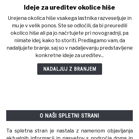
Ideje za ureditev okolice hiše
link
to
Urejena okolica hiše vsakega lastnika razveseljuje in
Ideje
mu je v velik ponos. Ste se odločili, da bi preuredili
za
okolico hiše ali pa jo načrtujete pri novogradnji, pa
ureditev
nimate idej, kako to storiti. Predlagamo vam, da
okolice
nadaljujete branje, saj so v nadaljevanju predstavljene
hiše
konkretne ideje za ureditev...
NADALJUJ Z BRANJEM
O NAŠI SPLETNI STRANI
Ta spletna stran je nastala z namenom objavljanja
aktualnih informacij in nasvetov s področja doma in