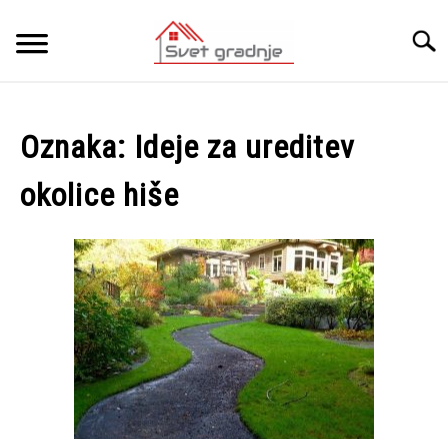
Skip
to
Searc
content
DOMOV
Oznaka:
Ideje za ureditev
O NAS
okolice hiše
KATEGORIJE
SU
TO
KONTAKT