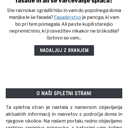
fasade in ali se varčevanje splača?
Fasaderstvo
Ste ravnokar zgradili hišo in vam do popolnega doma
–
manjka le še fasada?
Fasaderstvo
je panoga, ki vam
od
bo pri tem pomagala. Ali pa ste kupili starejšo
česa
nepremičnino, ki ji osvežitev nikakor ne bi škodila?
je
Gotovo se vam...
odvisna
cena
NADALJUJ Z BRANJEM
fasade
in
ali
se
varčevanje
splača?
O NAŠI SPLETNI STRANI
Ta spletna stran je nastala z namenom objavljanja
aktualnih informacij in nasvetov s področja doma in
njegove okolice. Na našem portalu redno objavljamo
različne zanimive prispevke, s katerimi vam želimo