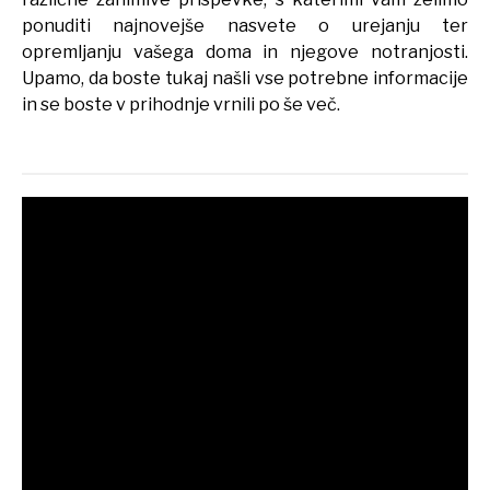
ponuditi najnovejše nasvete o urejanju ter
opremljanju vašega doma in njegove notranjosti.
Upamo, da boste tukaj našli vse potrebne informacije
in se boste v prihodnje vrnili po še več.