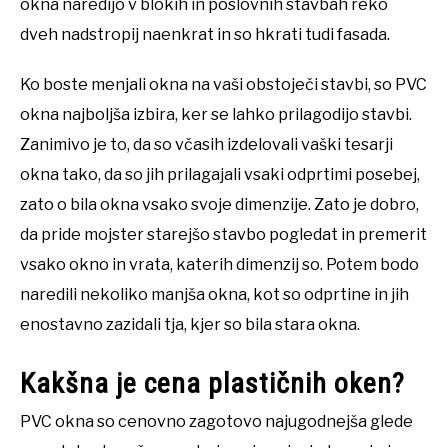
okna naredijo v blokih in poslovnih stavbah reko
dveh nadstropij naenkrat in so hkrati tudi fasada.
Ko boste menjali okna na vaši obstoječi stavbi, so PVC
okna najboljša izbira, ker se lahko prilagodijo stavbi.
Zanimivo je to, da so včasih izdelovali vaški tesarji
okna tako, da so jih prilagajali vsaki odprtimi posebej,
zato o bila okna vsako svoje dimenzije. Zato je dobro,
da pride mojster starejšo stavbo pogledat in premerit
vsako okno in vrata, katerih dimenzij so. Potem bodo
naredili nekoliko manjša okna, kot so odprtine in jih
enostavno zazidali tja, kjer so bila stara okna.
Kakšna je cena plastičnih oken?
PVC okna so cenovno zagotovo najugodnejša glede