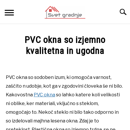
Skip
to
Searc
content
DOMOV
PVC okna so izjemno
O NAS
kvalitetna in ugodna
Written
KATEGORIJE
SU
by
TO
Urednik
PVC okna so sodoben izum, ki omogoča varnost,
KONTAKT
zaščito n udobje, kot ga v zgodovini človeka še ni bilo.
in
Oprema
Kakovostna
PVC okna
so lahko katere koli velikosti
interierja
ni oblike, ker materiali, vključno s steklom,
omogočajo to. Nekoč steklo ni bilo tako odporno in
so izdelovali majhna lesena okna. Zdaj je to
preteklost. Plastična okna so izjemno trdna, se ne