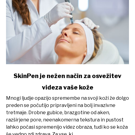
link
SkinPen je nežen način za osvežitev
to
videza vaše kože
SkinPen
je
Mnogi ljudje opazijo spremembe na svoji koži že dolgo
nežen
preden se počutijo pripravljeni na bolj invazivne
način
tretmaje. Drobne gubice, brazgotine od aken,
za
razširjene pore, neenakomerna tekstura in pustost
osvežitev
lahko počasi spremenijo videz obraza, tudi ko se koža
videza
še vedno zdi zdrava. Za vse, ki...