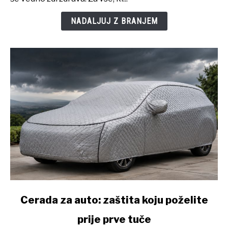
vaše
kože
NADALJUJ Z BRANJEM
link
Cerada za auto: zaštita koju poželite
to
prije prve tuče
Cerada