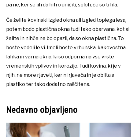
pa ne, ker se jih da hitro uničiti, sploh, če so trhla.
Če želite kovinski izgled okna ali izgled toplega lesa,
potem bodo plastična okna tudi tako obarvana, kot si
želite in nihče ne bo opazil, da so okna plastična. To
boste vedeli le vi. Imeli boste vrhunska, kakovostna,
lahka in varna okna, ki so odporna na vse vrste
vremenskih vplivov in korozijo. Tudi kovina, ki je v
njih, ne more rjaveti, ker ni rjaveča in je oblita s
plastiko ter tako dodatno zaščitena.
Nedavno objavljeno