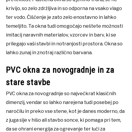
krivijo, so zelo zdržljiva in so odporna na vsako vlago
ter vodo. Čiščenje je zato zelo enostavno in lahko
temeljito. Ta okna tudi omogočajo neštete možnosti
imitacij naravnih materialov, vzorcev in barv, ki se
prilegajo vaši stavbi in notranjosti prostora. Okna so
lahko zunaj in znotraj različno barvana.
PVC okna za novogradnje in za
stare stavbe
PVC okna za novogradnje so največkrat klasičnih
dimenzij, vendar so lahko narejena tudi posebej po
naročilu in preko vse stene, kot je danes moderno, da
z juga sije v hišo ali stavbo sonce, ki pomaga pri tem,
da se ohrani energija za ogrevanje ter luči za