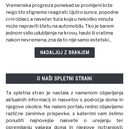
za
Vremenska prognoza ponekad se promijeni brže
auto:
nego što stignemo reagirati. Ujutro sunce, popodne
zaštita
crni oblaci, a navečer tuča koja u nekoliko minuta
koju
može napraviti štetu na automobilu. Tko je barem
poželite
jednom vidio udubljenja na krovu, haubi ili vratima
prije
nakon nevremena, zna da to nije samo estetski...
prve
tuče
NADALJUJ Z BRANJEM
O NAŠI SPLETNI STRANI
Ta spletna stran je nastala z namenom objavljanja
aktualnih informacij in nasvetov s področja doma in
njegove okolice. Na našem portalu redno objavljamo
različne zanimive prispevke, s katerimi vam želimo
ponuditi najnovejše nasvete o urejanju ter
opremljanju vašega doma in njegove notranjosti.