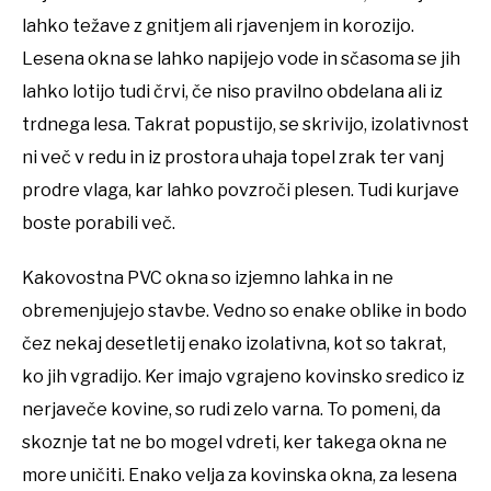
lahko težave z gnitjem ali rjavenjem in korozijo.
Lesena okna se lahko napijejo vode in sčasoma se jih
lahko lotijo tudi črvi, če niso pravilno obdelana ali iz
trdnega lesa. Takrat popustijo, se skrivijo, izolativnost
ni več v redu in iz prostora uhaja topel zrak ter vanj
prodre vlaga, kar lahko povzroči plesen. Tudi kurjave
boste porabili več.
Kakovostna PVC okna so izjemno lahka in ne
obremenjujejo stavbe. Vedno so enake oblike in bodo
čez nekaj desetletij enako izolativna, kot so takrat,
ko jih vgradijo. Ker imajo vgrajeno kovinsko sredico iz
nerjaveče kovine, so rudi zelo varna. To pomeni, da
skoznje tat ne bo mogel vdreti, ker takega okna ne
more uničiti. Enako velja za kovinska okna, za lesena