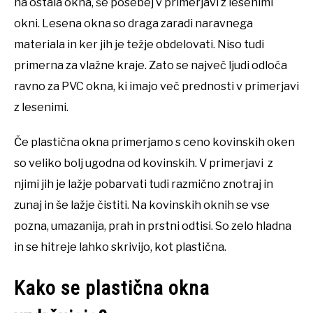
na ostala okna, še posebej v primerjavi z lesenimi
okni. Lesena okna so draga zaradi naravnega
materiala in ker jih je težje obdelovati. Niso tudi
primerna za vlažne kraje. Zato se največ ljudi odloča
ravno za PVC okna, ki imajo več prednosti v primerjavi
z lesenimi.
Če plastična okna primerjamo s ceno kovinskih oken
so veliko bolj ugodna od kovinskih. V primerjavi z
njimi jih je lažje pobarvati tudi razmično znotraj in
zunaj in še lažje čistiti. Na kovinskih oknih se vse
pozna, umazanija, prah in prstni odtisi. So zelo hladna
in se hitreje lahko skrivijo, kot plastična.
Kako se plastična okna