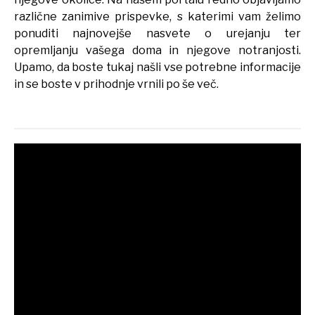
različne zanimive prispevke, s katerimi vam želimo
ponuditi najnovejše nasvete o urejanju ter
opremljanju vašega doma in njegove notranjosti.
Upamo, da boste tukaj našli vse potrebne informacije
in se boste v prihodnje vrnili po še več.