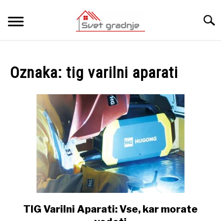
Skip
to
Searc
content
DOMOV
Oznaka:
tig varilni aparati
O NAS
KATEGORIJE
SU
TO
KONTAKT
TIG Varilni Aparati: Vse, kar morate
link
to