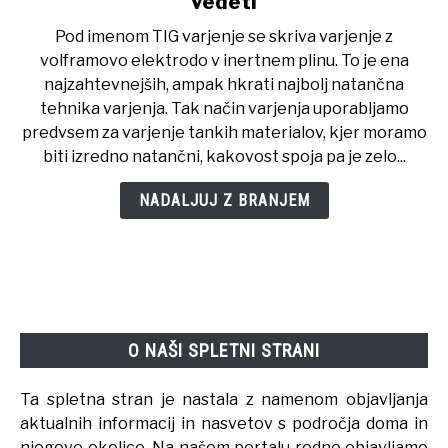
vedeti
TIG
Pod imenom TIG varjenje se skriva varjenje z
Varilni
volframovo elektrodo v inertnem plinu. To je ena
Aparati:
najzahtevnejših, ampak hkrati najbolj natančna
Vse,
tehnika varjenja. Tak način varjenja uporabljamo
kar
predvsem za varjenje tankih materialov, kjer moramo
morate
biti izredno natančni, kakovost spoja pa je zelo...
vedeti
NADALJUJ Z BRANJEM
O NAŠI SPLETNI STRANI
Ta spletna stran je nastala z namenom objavljanja
aktualnih informacij in nasvetov s področja doma in
njegove okolice. Na našem portalu redno objavljamo