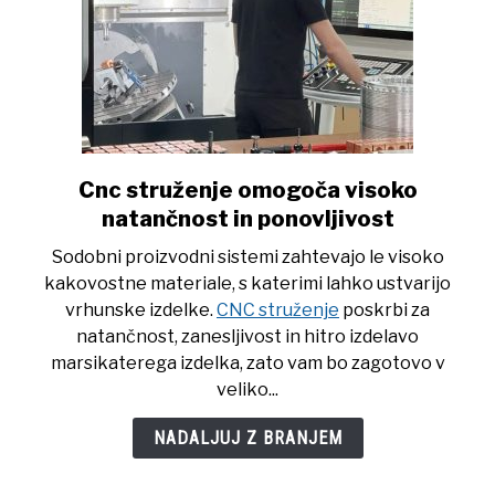
Cnc struženje omogoča visoko
link
to
natančnost in ponovljivost
Cnc
Sodobni proizvodni sistemi zahtevajo le visoko
struženje
kakovostne materiale, s katerimi lahko ustvarijo
omogoča
vrhunske izdelke.
CNC struženje
poskrbi za
visoko
natančnost, zanesljivost in hitro izdelavo
natančnost
marsikaterega izdelka, zato vam bo zagotovo v
in
veliko...
ponovljivost
NADALJUJ Z BRANJEM