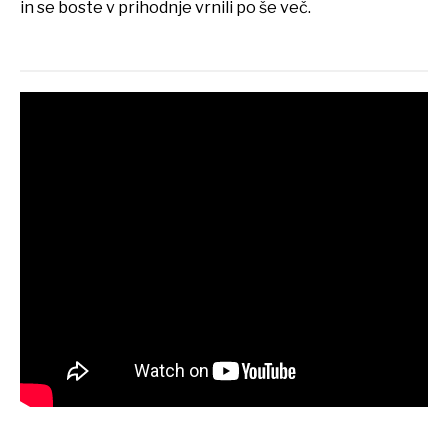
in se boste v prihodnje vrnili po še več.