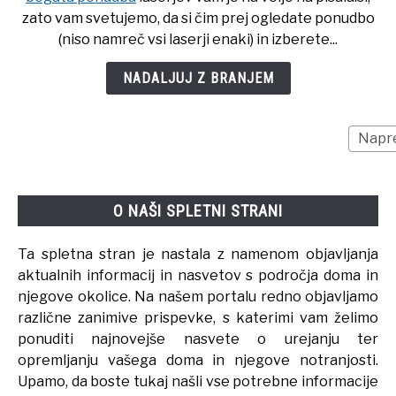
do
zato vam svetujemo, da si čim prej ogledate ponudbo
dobrega
(niso namreč vsi laserji enaki) in izberete...
javnega
nastopa
NADALJUJ Z BRANJEM
O NAŠI SPLETNI STRANI
Ta spletna stran je nastala z namenom objavljanja
aktualnih informacij in nasvetov s področja doma in
njegove okolice. Na našem portalu redno objavljamo
različne zanimive prispevke, s katerimi vam želimo
ponuditi najnovejše nasvete o urejanju ter
opremljanju vašega doma in njegove notranjosti.
Upamo, da boste tukaj našli vse potrebne informacije