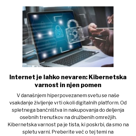
Internet je lahko nevaren: Kibernetska
link
to
varnost in njen pomen
Internet
V današnjem hiperpovezanem svetu se naše
je
vsakdanje življenje vrti okoli digitalnih platform. Od
lahko
spletnega bančništva in nakupovanja do deljenja
nevaren:
osebnih trenutkov na družbenih omrežjih.
Kibernetska
Kibernetska varnost pa je tista, ki poskrbi, da smo na
varnost
spletu varni. Preberite več o tej temi na
in