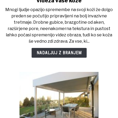
videza vaše kože
SkinPen
Mnogi ljudje opazijo spremembe na svoji koži že dolgo
je
preden se počutijo pripravljeni na bolj invazivne
nežen
tretmaje. Drobne gubice, brazgotine od aken,
način
razširjene pore, neenakomerna tekstura in pustost
za
lahko počasi spremenijo videz obraza, tudi ko se koža
osvežitev
še vedno zdi zdrava. Za vse, ki...
videza
vaše
NADALJUJ Z BRANJEM
kože