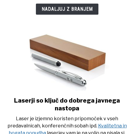
njen
NADALJUJ Z BRANJEM
pomen
Laserji so ključ do dobrega javnega
link
to
nastopa
Laserji
Laser je izjemno koristen pripomoček v vseh
so
predavalnicah, konferenčnih sobah ipd.
Kvalitetna in
ključ
bogata ponudba
laserjev vam je na voljo na pisala.si,