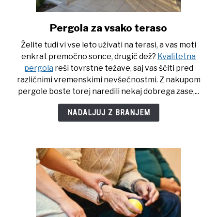
Pergola za vsako teraso
link
to
Želite tudi vi vse leto uživati na terasi, a vas moti
Pergola
enkrat premočno sonce, drugič dež?
Kvalitetna
za
pergola
reši tovrstne težave, saj vas ščiti pred
vsako
različnimi vremenskimi nevšečnostmi. Z nakupom
teraso
pergole boste torej naredili nekaj dobrega zase,...
NADALJUJ Z BRANJEM