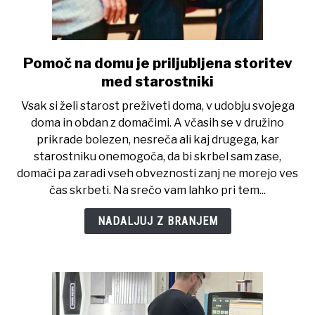
Pomoč na domu je priljubljena storitev
link
to
med starostniki
Pomoč
Vsak si želi starost preživeti doma, v udobju svojega
na
doma in obdan z domačimi. A včasih se v družino
domu
prikrade bolezen, nesreča ali kaj drugega, kar
je
starostniku onemogoča, da bi skrbel sam zase,
priljubljena
domači pa zaradi vseh obveznosti zanj ne morejo ves
storitev
čas skrbeti. Na srečo vam lahko pri tem...
med
starostniki
NADALJUJ Z BRANJEM